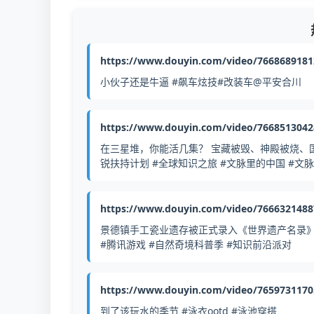
https://www.douyin.com/video/766868918
小伙子还是牛逼 #飙车炫技#改装车@平安合川
https://www.douyin.com/video/766851304
在三星堆，你能活几集？ 宝藏被毁、神殿被烧、
锐扶持计划 #全球知识之旅 #文脉里的中国 #文
https://www.douyin.com/video/766632148
景德镇手工瓷业遗存被正式录入《世界遗产名录》
#腾讯游戏 #自然奇境科普季 #知识前沿派对
https://www.douyin.com/video/765973117
到了该玩水的季节 #泳衣ootd #泳池穿搭