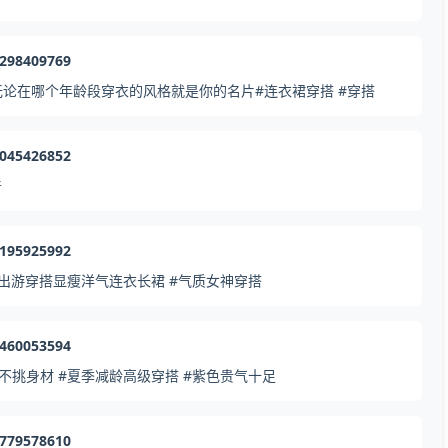
3298409769
论在哪个年龄段穿衣的风格就是你的名片#连衣裙穿搭 #穿搭
5045426852
普
6195925992
出游穿搭显瘦洋气连衣长裙 #气质女神穿搭
8460053594
挑身材 #夏季减龄高级穿搭 #紫色贵气十足
1779578610