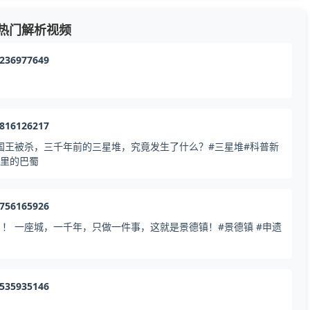
热门解析视频
1236977649
2816126217
国王被杀，三千年前的三星堆，究竟发生了什么？#三星堆#科普新
脉里的巴蜀
8756165926
！ 一座城，一千年，只做一件事，这就是景德镇！#景德镇 #申遗
0535935146