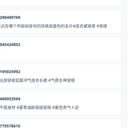
3298409769
论在哪个年龄段穿衣的风格就是你的名片#连衣裙穿搭 #穿搭
5045426852
普
6195925992
出游穿搭显瘦洋气连衣长裙 #气质女神穿搭
8460053594
挑身材 #夏季减龄高级穿搭 #紫色贵气十足
1779578610