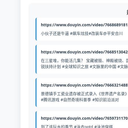
https://www.douyin.com/video/766868918
小伙子还是牛逼 #飙车炫技#改装车@平安合川
https://www.douyin.com/video/766851304
在三星堆，你能活几集？ 宝藏被毁、神殿被烧、
锐扶持计划 #全球知识之旅 #文脉里的中国 #文
https://www.douyin.com/video/766632148
景德镇手工瓷业遗存被正式录入《世界遗产名录》
#腾讯游戏 #自然奇境科普季 #知识前沿派对
https://www.douyin.com/video/765973117
到了该玩水的季节 #泳衣ootd #泳池穿搭