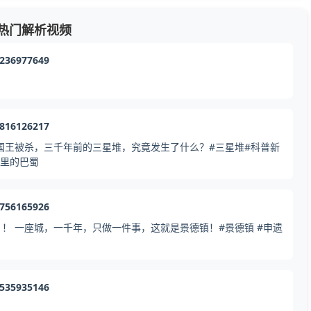
热门解析视频
1236977649
2816126217
国王被杀，三千年前的三星堆，究竟发生了什么？#三星堆#科普新
脉里的巴蜀
8756165926
！ 一座城，一千年，只做一件事，这就是景德镇！#景德镇 #申遗
0535935146