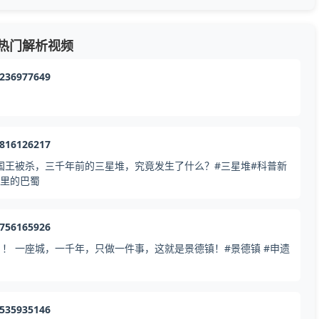
热门解析视频
1236977649
2816126217
国王被杀，三千年前的三星堆，究竟发生了什么？#三星堆#科普新
脉里的巴蜀
8756165926
！ 一座城，一千年，只做一件事，这就是景德镇！#景德镇 #申遗
0535935146