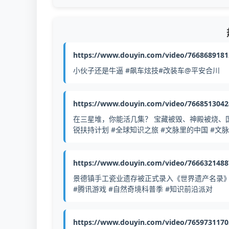
https://www.douyin.com/video/766868918
小伙子还是牛逼 #飙车炫技#改装车@平安合川
https://www.douyin.com/video/766851304
在三星堆，你能活几集？ 宝藏被毁、神殿被烧、
锐扶持计划 #全球知识之旅 #文脉里的中国 #文
https://www.douyin.com/video/766632148
景德镇手工瓷业遗存被正式录入《世界遗产名录》
#腾讯游戏 #自然奇境科普季 #知识前沿派对
https://www.douyin.com/video/765973117