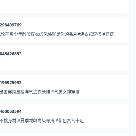
3298409769
论在哪个年龄段穿衣的风格就是你的名片#连衣裙穿搭 #穿搭
5045426852
普
6195925992
出游穿搭显瘦洋气连衣长裙 #气质女神穿搭
8460053594
挑身材 #夏季减龄高级穿搭 #紫色贵气十足