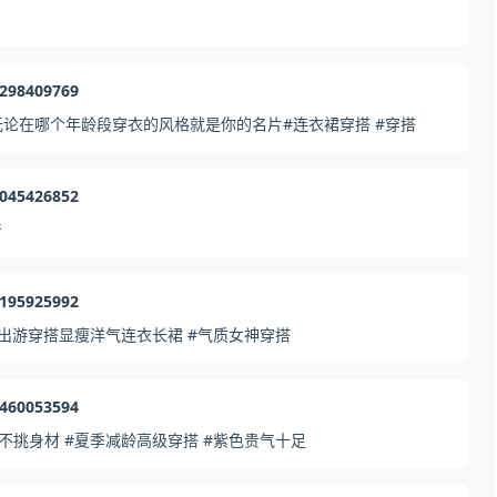
3298409769
论在哪个年龄段穿衣的风格就是你的名片#连衣裙穿搭 #穿搭
5045426852
普
6195925992
出游穿搭显瘦洋气连衣长裙 #气质女神穿搭
8460053594
挑身材 #夏季减龄高级穿搭 #紫色贵气十足