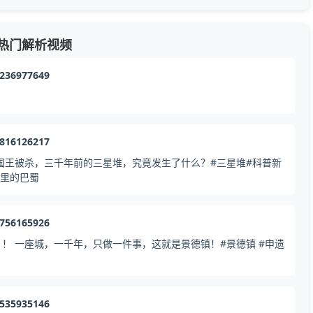
热门解析视频
1236977649
2816126217
国王被杀，三千年前的三星堆，究竟发生了什么？#三星堆#科普新
脉里的巴蜀
8756165926
！ 一座城，一千年，只做一件事，这就是景德镇！#景德镇 #申遗
0535935146