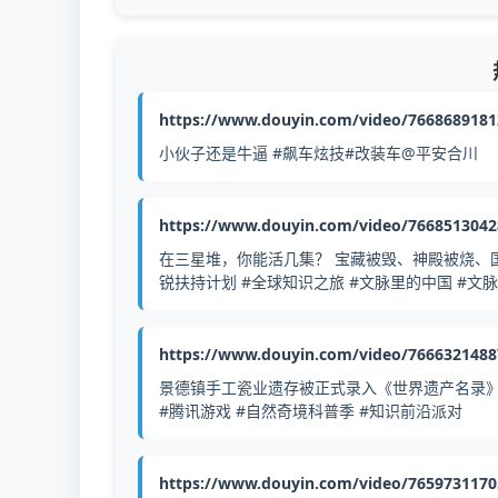
https://www.douyin.com/video/766868918
小伙子还是牛逼 #飙车炫技#改装车@平安合川
https://www.douyin.com/video/766851304
在三星堆，你能活几集？ 宝藏被毁、神殿被烧、
锐扶持计划 #全球知识之旅 #文脉里的中国 #文
https://www.douyin.com/video/766632148
景德镇手工瓷业遗存被正式录入《世界遗产名录》
#腾讯游戏 #自然奇境科普季 #知识前沿派对
https://www.douyin.com/video/765973117