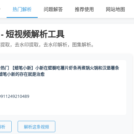
析
热门解析
问题解答
推荐使用
网站地图
 - 短视频解析工具
频提取，去水印提取，去水印解析，图集解析。
#热门 【蜡笔小新】小新在壁橱吃薯片虾条再煮锅火锅和汉堡薯条
#蜡笔小新的存在就是治愈
0911249210489
解析
解析这条视频