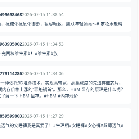
3499698468
2026-07-15 11:38:54
，抗糖化抗氧化御龄，妆容精致，肌肤年轻透亮～# 定妆水散粉
1963935002
2026-07-15 11:34:53
补充两粒维生素b！#维生素b族
3779114286
2026-07-15 11:34:06
显存是一种依托3D堆叠技术，实现高带宽、高集成度的先进存储芯片，
近期内存价格上涨的“罪魁祸首”。那么，HBM 显存的原理是什么呢？
一下 HBM 显存。#HBM #内存涨价
5859599803
2026-07-15 11:27:29
爽透气的安睡裤我是真爱了！#生理期#安睡裤#安心裤#超薄透气#