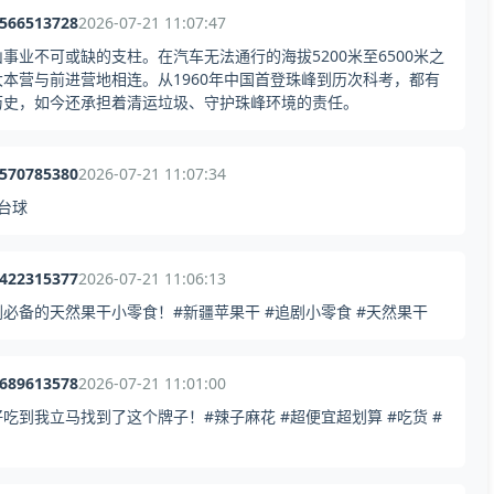
7566513728
2026-07-21 11:07:47
事业不可或缺的支柱。在汽车无法通行的海拔5200米至6500米之
本营与前进营地相连。从1960年中国首登珠峰到历次科考，都有
历史，如今还承担着清运垃圾、守护珠峰环境的责任。
5570785380
2026-07-21 11:07:34
#台球
7422315377
2026-07-21 11:06:13
必备的天然果干小零食！#新疆苹果干 #追剧小零食 #天然果干
5689613578
2026-07-21 11:01:00
到我立马找到了这个牌子！#辣子麻花 #超便宜超划算 #吃货 #