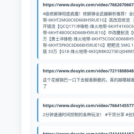
https://www.douyin.com/video/766267066
4级修脚弹彻底疯魔！修脚弹全武器解析推荐！全数
带-6KHT2MG0C6D668H5RUE1G】高改双修流 
开镜流【QCQ171冲锋枪-烽火地带-6KHT41K0C
带-6KHT4BO0C6D668H5RUE1G】中改腰射流【
万【勇士冲锋枪-烽火地带-6KHT5CO0C6D668H
带-6KHT5PK0C6D668H5RUE1G】粑粑流 SMG 
版 33万【G18-烽火地带-6KIQR8K0273EUJ04
https://www.douyin.com/video/721180804
这个花椒锅巴一口下去椒香酥脆的，真的越嚼越香，
了
https://www.douyin.com/video/766414557
2分钟速通时间控制的各种玩法！ #干货分享 #创意
https://www.douyin.com/video/742416115