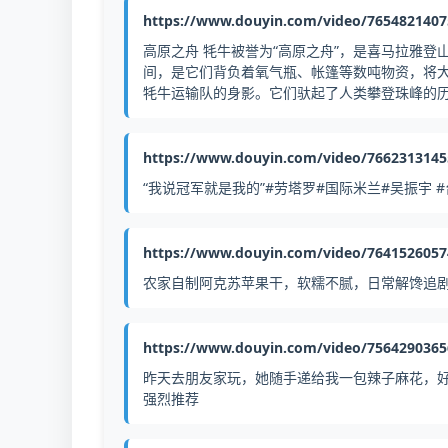
https://www.douyin.com/video/765482140
高原之舟 牦牛被誉为“高原之舟”，是喜马拉雅登山
间，是它们背负着氧气瓶、帐篷等数吨物资，将大
牦牛运输队的身影。它们驮起了人类攀登珠峰的
https://www.douyin.com/video/766231314
“我说冠军就是我的”#劳塔罗#国际米兰#吴振宇 
https://www.douyin.com/video/764152605
农家自制阿克苏苹果干，软糯不腻，日常解馋追剧
https://www.douyin.com/video/756429036
昨天去朋友家玩，她随手递给我一包辣子麻花，好吃
强烈推荐