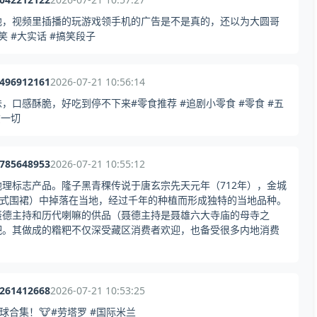
他，视频里插播的玩游戏领手机的广告是不是真的，还以为大圆哥
 #大实话 #搞笑段子
3496912161
2026-07-21 10:56:14
口感酥脆，好吃到停不下来#零食推荐 #追剧小零食 #零食 #五
愈一切
4785648953
2026-07-21 10:55:12
理标志产品。隆子黑青稞传说于唐玄宗先天元年（712年），金城
藏式围裙）中掉落在当地，经过千年的种植而形成独特的当地品种。
聂德主持和历代喇嘛的供品（聂德主持是聂雄六大寺庙的母寺之
粑。其做成的糌粑不仅深受藏区消费者欢迎，也备受很多内地消费
1261412668
2026-07-21 10:53:25
球合集！🐮#劳塔罗 #国际米兰