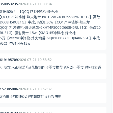
7350953235
2026-07-21 11:00:34
据解析！ 【QCQ171冲锋枪-烽火地
【QCQ171冲锋枪-烽火地带-6KHT2AG0C6D668H5RUE1G 】高改
6D668H5RUE1G】中改开镜流 30w【CQ171冲锋枪-烽火地
QCQ171冲锋枪-烽火地带-6KHT4PS0C6D668H5RUE1G】低改20
5RUE1G】腰射勇士 15w【SMG-45冲锋枪-烽火地
15万【Vector冲锋枪-烽火地带-6KJK1P00273EUJ04RR5GC】中改
RR5GC】中改射程13w
8619195709
2026-07-21 10:58:52
家里人都很爱吃#花椒锅巴 #零食推荐 #追剧小零食 #妈呀太香
7157385906
2026-07-21 10:57:37
拍摄 #剪辑教程 #剪辑软件 #万兴喵影
7042212122
2026-07-21 10:57:27