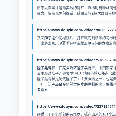
原来大圆哥才是最实诚的网红，直播时有粉丝问
会为广告商说两句好话，结果没想到#大圆哥 #搞笑
https://www.douyin.com/video/706253722
又回购了这个花椒馍片！打开就闻到浓浓的花椒味，
一出游去哪玩 #夏季好物宝藏清单 #好的食物治
https://www.douyin.com/video/753639878
隆子黑青稞，西藏自治区隆子县特产，中国国家地
公主经过隆子河谷文“内嘎沃”地段不慎从邦点（
隆子黑青稞是历代隆子宗主主要食物之一，也是
一），该寺庙至今仍然食用水磨磨制的黑青稞糌
者喜爱。
https://www.douyin.com/video/723712451
感受一下在俱乐部的劳塔罗，铑在国米的101个进